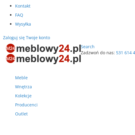
Kontakt
FAQ
Wysyłka
Zaloguj się
Twoje konto
Search
Zadzwoń do nas:
531 614 
Przejdź
do
treści
Meble
Wnętrza
Kolekcje
Producenci
Outlet