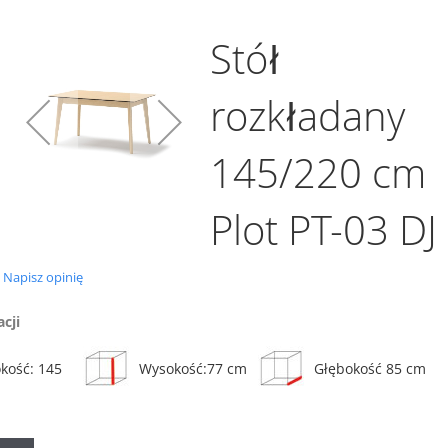
Stół
rozkładany
Dodaj do koszyka
145/220 cm
Porównaj
Stół rozkładany 90/210
cm Plot PT-05
Plot PT-03 DJ
1 919,00 zł
0.0
Napisz opinię
ównaj
Porównaj
Dodaj do koszyka
star
rating
acji
kość: 145
Wysokość:77 cm
Głębokość 85 cm