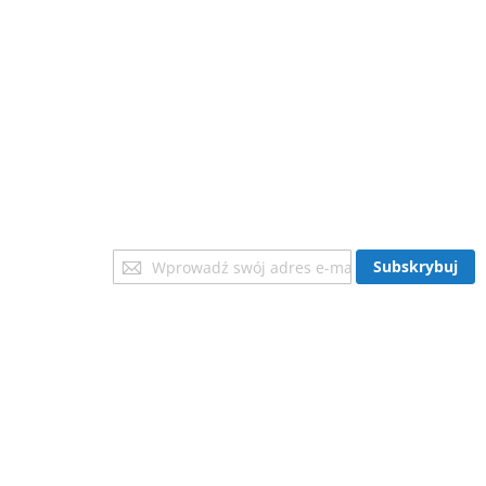
Subskrybuj
Subskrybuj
nasz
newsletter: