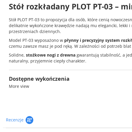
Stół rozkładany PLOT PT-03 – mi
Stół PLOT PT-03 to propozycja dla osób, które cenią nowoczes
delikatnie wykończone krawędzie nadają mu elegancki, lekki 
przestrzeniach dziennych.
Model PT-03 wyposażono w
płynny i precyzyjny system rozk
czemu zawsze masz je pod ręką. W zależności od potrzeb bla
Solidne,
stożkowe nogi z drewna
gwarantują stabilność, a jed
naturalny, przyjemnie ciepły charakter.
Dostępne wykończenia
More view
•
Dąb jasny
– świeży, skandynawski, rozjaśniający wnętrze
•
Dąb ciemny
– elegancki, ciepły, ponadczasowy
Najważniejsze cechy
Recenzje
Regulacja długości 145–219 cm