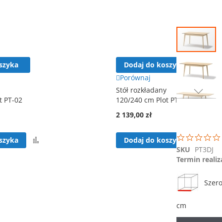
Przejdź
na
koniec
galerii
szyka
Dodaj do koszyka
Porównaj
Stół rozkładany
t PT-02
120/240 cm Plot PT-04
Przejdź
na
2 139,00 zł
początek
galerii
Porównaj
Por
szyka
Dodaj do koszyka
SKU
PT3DJ
Termin realiz
Szero
cm