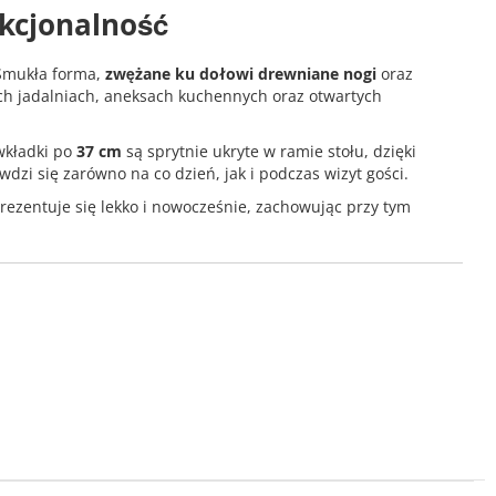
nkcjonalność
 Smukła forma,
zwężane ku dołowi drewniane nogi
oraz
ych jadalniach, aneksach kuchennych oraz otwartych
wkładki po
37 cm
są sprytnie ukryte w ramie stołu, dzięki
awdzi się zarówno na co dzień, jak i podczas wizyt gości.
prezentuje się lekko i nowocześnie, zachowując przy tym