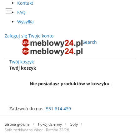
Kontakt
FAQ
Wysyłka
Zaloguj się
Twoje konto
Search
Twój koszyk
Twój koszyk
Nie posiadasz produktów w koszyku.
Zadzwoń do nas:
531 614 439
Przejdź
do
Strona główna
Pokój dzienny
Sofy
treści
Sofa rozkładana Viber - Rambo 22/26