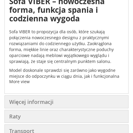
Sofa VIBER – nowoczesna
forma, funkcja spania i
codzienna wygoda
Sofa VIBER to propozycja dla osób, które szukają
połączenia nowoczesnego designu z praktycznymi
rozwiązaniami do codziennego użytku. Zaokrąglona
forma, miękkie linie oraz charakterystyczne poduchy
oparciowe nadają meblowi wyjątkowego wyglądu i
sprawiają, że staje się centralnym punktem salonu.
Model doskonale sprawdzi się zarówno jako wygodne
miejsce do odpoczynku w ciągu dnia, jak i funkcjonalna
More view
sofa z możliwością spania.
Komfort na co dzień
Więcej informacji
Raty
Siedzisko zostało wyposażone w sprężyny bonell, które
zapewniają odpowiednie podparcie oraz trwałość
podczas codziennego użytkowania.
Transport