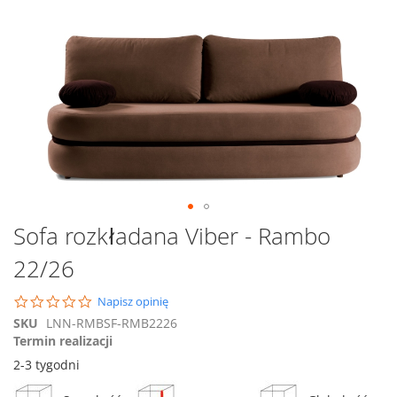
Przejdź
na
koniec
galerii
Przejdź
Sofa rozkładana Viber - Rambo
na
22/26
początek
galerii
0.0
Napisz opinię
star
SKU
LNN-RMBSF-RMB2226
rating
Termin realizacji
2-3 tygodni