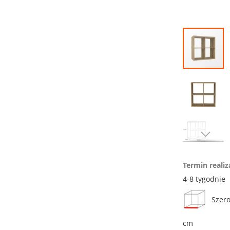
Przejdź
na
koniec
galerii
Przejdź
na
Termin realiz
początek
galerii
4-8 tygodnie
Szero
cm