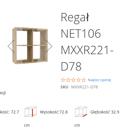
Regał
NET106
MXXR221-
D78
0.0
Napisz opinię
star
SKU
MXXR221-D78
rating
acji
kość: 72.7
Wysokość:72.8
Głębokość 32.9
cm
cm