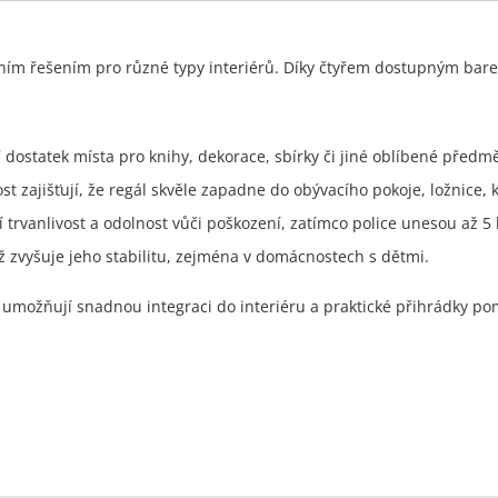
lním řešením pro různé typy interiérů. Díky čtyřem dostupným ba
 dostatek místa pro knihy, dekorace, sbírky či jiné oblíbené předmě
t zajišťují, že regál skvěle zapadne do obývacího pokoje, ložnice,
 trvanlivost a odolnost vůči poškození, zatímco police unesou až 5 
ž zvyšuje jeho stabilitu, zejména v domácnostech s dětmi.
 umožňují snadnou integraci do interiéru a praktické přihrádky p