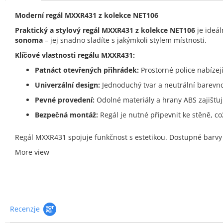
Moderní regál MXXR431 z kolekce NET106
Praktický a stylový regál MXXR431 z kolekce NET106
je ideá
sonoma
– jej snadno sladíte s jakýmkoli stylem místnosti.
Klíčové vlastnosti regálu MXXR431:
Patnáct otevřených přihrádek:
Prostorné police nabízejí
Univerzální design:
Jednoduchý tvar a neutrální barevnos
Pevné provedení:
Odolné materiály a hrany ABS zajišťují
Bezpečná montáž:
Regál je nutné připevnit ke stěně, co
Regál MXXR431 spojuje funkčnost s estetikou. Dostupné barvy
More view
Recenzje