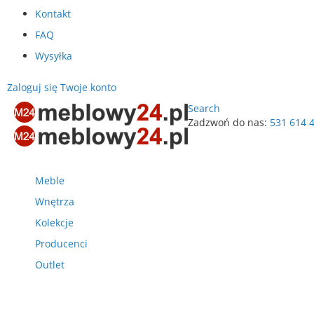
Kontakt
FAQ
Wysyłka
Zaloguj się
Twoje konto
Search
Zadzwoń do nas:
531 614 
Przejdź
do
treści
Meble
Wnętrza
Kolekcje
Producenci
Outlet