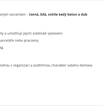
revným variantám –
černá, bílá, světle šedý beton a dub
ty a umožňují jejich estetické vystavení.
 kanceláře nebo pracovny.
kg.
omohou s organizací a podtrhnou charakter vašeho domova.