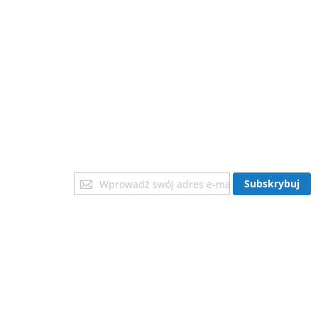
Subskrybuj
Subskrybuj
nasz
newsletter: