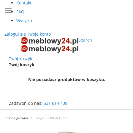
Kontakt
FAQ
Wysyłka
Zaloguj się
Twoje konto
Search
Twój koszyk
Twój koszyk
Nie posiadasz produktów w koszyku.
Zadzwoń do nas:
531 614 439
Przejdź
do
Strona główna
Regał BRAGA BR6K
treści
Przejdź