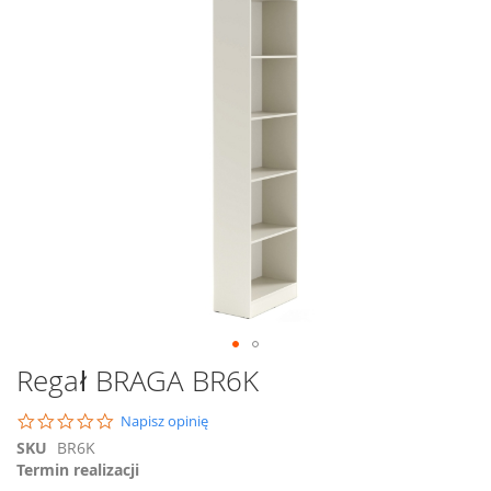
na
koniec
galerii
Przejdź
Regał BRAGA BR6K
na
początek
0.0
Napisz opinię
galerii
star
SKU
BR6K
rating
Termin realizacji