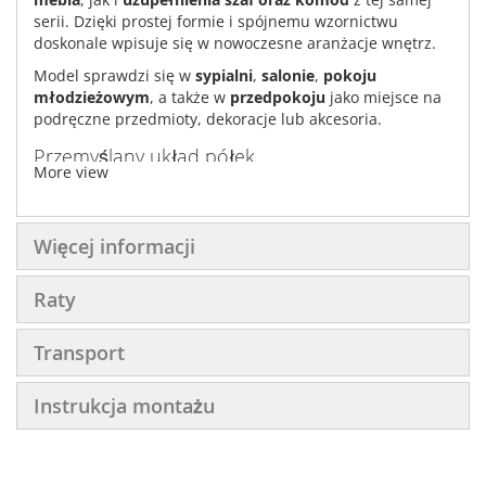
serii. Dzięki prostej formie i spójnemu wzornictwu
doskonale wpisuje się w nowoczesne aranżacje wnętrz.
Model sprawdzi się w
sypialni
,
salonie
,
pokoju
młodzieżowym
, a także w
przedpokoju
jako miejsce na
podręczne przedmioty, dekoracje lub akcesoria.
Przemyślany układ półek
More view
Regał wyposażony jest w
cztery otwarte półki
, które
umożliwiają wygodne przechowywanie:
książek,
Więcej informacji
pudełek,
Raty
dokumentów,
dekoracji,
Transport
akcesoriów codziennego użytku.
Instrukcja montażu
Otwarta konstrukcja sprawia, że mebel nie przytłacza
wnętrza i jednocześnie pozwala na szybki dostęp do
przechowywanych rzeczy.