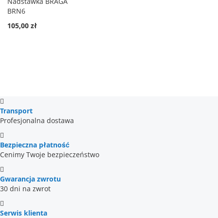
Nadstawka BRAGA
BRN6
BRAGA BR6 to prosty, ale bardzo praktyczny element,
105,00 zł
który pozwala rozbudować zestaw mebli lub stworzyć
dodatkową przestrzeń do przechowywania bez
zajmowania dużej ilości miejsca.
Transport
Profesjonalna dostawa
Bezpieczna płatność
Cenimy Twoje bezpieczeństwo
Gwarancja zwrotu
30 dni na zwrot
Serwis klienta