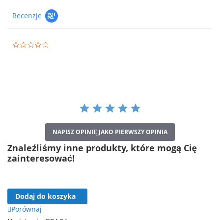
Uniwersalne zastosowanie
Recenzje
BRAGA BR6 może być używany jako:
boczna dostawka do szafy
,
0.0
element zestawu mebli
,
star
rating
samodzielny regał stojący
,
miejsce ekspozycyjne na dekoracje
.
Wykonanie
Regał wykonano z
laminowanej płyty meblowej
,
odpornej na codzienne użytkowanie i łatwej w
NAPISZ OPINIĘ JAKO PIERWSZY OPINIA
pielęgnacji. Obrzeża wykończone są
okleiną ABS
, co
Znaleźliśmy inne produkty, które mogą Cię
zwiększa trwałość oraz odporność na uszkodzenia
mechaniczne.
zainteresować!
Dostępne kolory
Kaszmir
Dodaj do koszyka
Dąb Cremona
Porównaj
Platynowy Szary