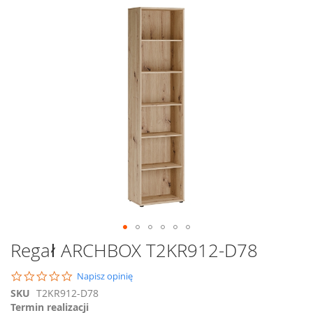
Przejdź
na
koniec
galerii
Przejdź
Regał ARCHBOX T2KR912-D78
na
początek
0.0
Napisz opinię
galerii
star
SKU
T2KR912-D78
rating
Termin realizacji