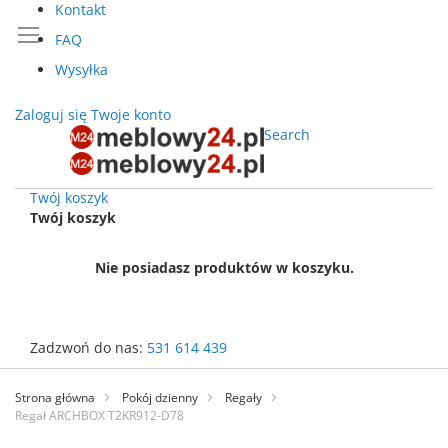
Kontakt
FAQ
Wysyłka
Zaloguj się
Twoje konto
Search
Twój koszyk
Twój koszyk
Nie posiadasz produktów w koszyku.
Zadzwoń do nas:
531 614 439
Przejdź
do
Strona główna
Pokój dzienny
Regały
treści
Regał ARCHBOX T2KR912-D78