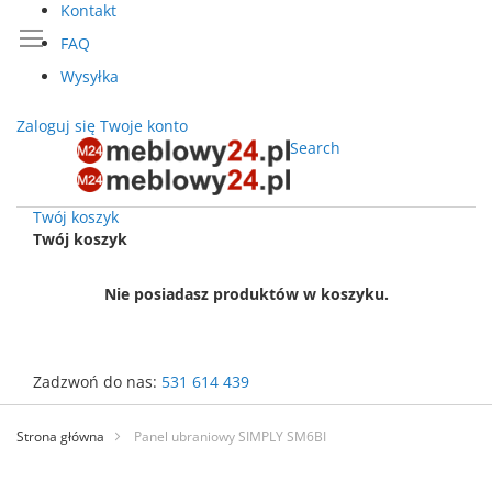
Kontakt
FAQ
Wysyłka
Zaloguj się
Twoje konto
Search
Twój koszyk
Twój koszyk
Nie posiadasz produktów w koszyku.
Zadzwoń do nas:
531 614 439
Przejdź
do
Strona główna
Panel ubraniowy SIMPLY SM6BI
treści
Przejdź