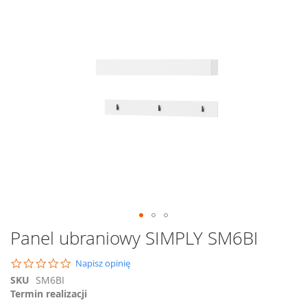
na
koniec
galerii
Przejdź
Panel ubraniowy SIMPLY SM6BI
na
początek
0.0
Napisz opinię
galerii
star
SKU
SM6BI
rating
Termin realizacji