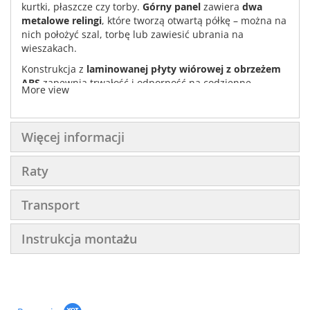
kurtki, płaszcze czy torby.
Górny panel
zawiera
dwa
metalowe relingi
, które tworzą otwartą półkę – można na
nich położyć szal, torbę lub zawiesić ubrania na
wieszakach.
Konstrukcja z
laminowanej płyty wiórowej z obrzeżem
ABS
zapewnia trwałość i odporność na codzienne
More view
użytkowanie. Do wyboru masz dwie uniwersalne wersje
kolorystyczne –
matową biel
oraz
matową szarość
, które
idealnie pasują do pozostałych elementów kolekcji
Więcej informacji
Simply.
Simply SM-06
to praktyczne i estetyczne rozwiązanie do
Raty
nowoczesnego przedpokoju.
Transport
Instrukcja montażu