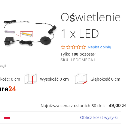
Oświetlenie
1 x LED
0.0
Napisz opinię
star
Tylko
100
pozostał
rating
SKU
LEDOMEGA1
acji
kość: 0 cm
Wysokość:0 cm
Głębokość 0 cm
49,00 zł
Najniższa cena z ostanich 30 dni:
o
Oblicz koszt wysyłki