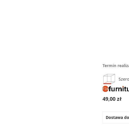
Przejdź
na
koniec
galerii
Przejdź
na
Termin realiz
początek
galerii
Szero
49,00 zł
Dostawa d