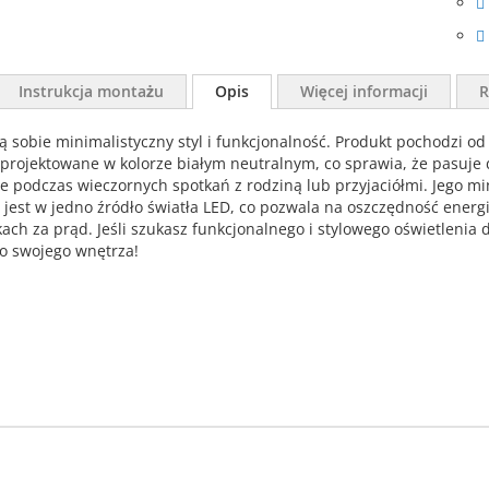
Instrukcja montażu
Opis
Więcej informacji
R
ą sobie minimalistyczny styl i funkcjonalność. Produkt pochodzi 
zaprojektowane w kolorze białym neutralnym, co sprawia, że pasuj
ie podczas wieczornych spotkań z rodziną lub przyjaciółmi. Jego m
st w jedno źródło światła LED, co pozwala na oszczędność energii
ach za prąd. Jeśli szukasz funkcjonalnego i stylowego oświetleni
do swojego wnętrza!