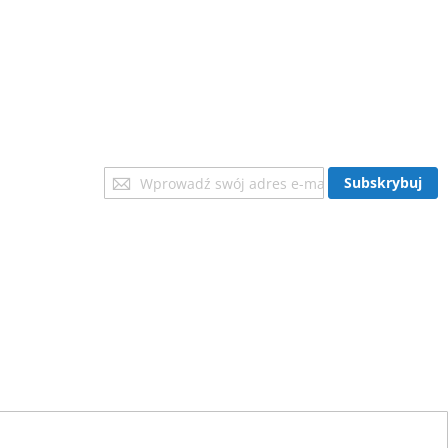
Subskrybuj
Subskrybuj
nasz
newsletter: