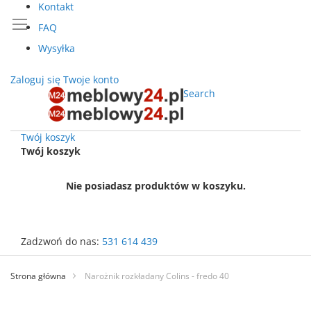
Kontakt
FAQ
Wysyłka
Zaloguj się
Twoje konto
Search
Twój koszyk
Twój koszyk
Nie posiadasz produktów w koszyku.
Zadzwoń do nas:
531 614 439
Przejdź
do
Strona główna
Narożnik rozkładany Colins - fredo 40
treści
Przejdź