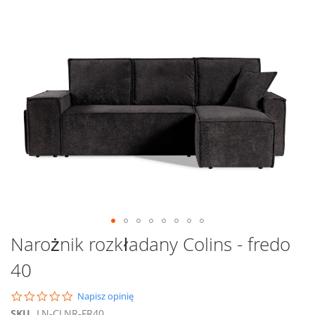
na
koniec
galerii
Przejdź
Narożnik rozkładany Colins - fredo
na
40
początek
galerii
0.0
Napisz opinię
star
SKU
LN-CLNR-FR40