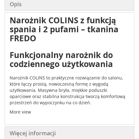
Opis
Narożnik COLINS z funkcją
spania i 2 pufami – tkanina
FREDO
Funkcjonalny narożnik do
codziennego użytkowania
Narożnik COLINS to praktyczne rozwiązanie do salonu,
które łączy prostą, nowoczesną formę z wygodą
użytkowania. Masywna bryła, miękkie poduszki
oparciowe oraz stabilna konstrukcja tworzą komfortową
przestrzeń do wypoczynku na co dzień.
Dodatkowym atutem są dwie pufy, które można schować
More view
w konstrukcji mebla – zawsze pod ręką, gdy są
potrzebne, a na co dzień nie zajmują miejsca.
Więcej informacji