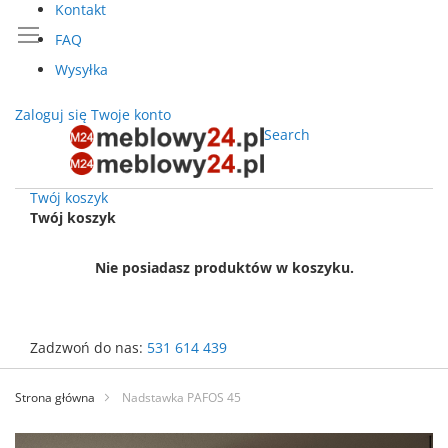
Kontakt
FAQ
Wysyłka
Zaloguj się
Twoje konto
Search
Twój koszyk
Twój koszyk
Nie posiadasz produktów w koszyku.
Zadzwoń do nas:
531 614 439
Przejdź
do
Strona główna
Nadstawka PAFOS 45
treści
Przejdź