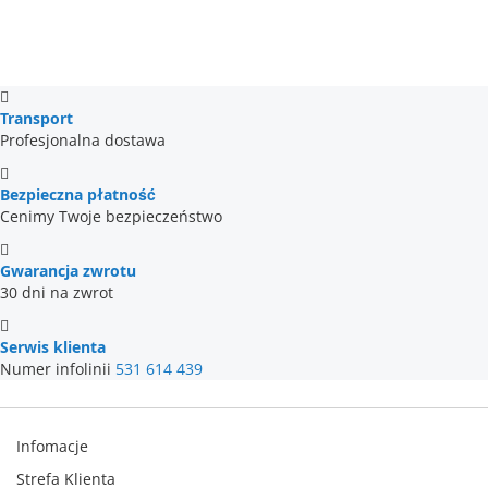
frontów.
w dekorze
dąb Cremona
uchwyty występują w
kolorze
czarnym
,
w kolorach
kaszmir
oraz
szary platynowy
uchwyty
Transport
są
dopasowane kolorystycznie do mebla
.
Profesjonalna dostawa
Dzięki temu nadstawka wizualnie pasuje do szaf w wersji
UM.
Bezpieczna płatność
Cenimy Twoje bezpieczeństwo
Spójny wygląd z kolekcją BRAGA
Gwarancja zwrotu
prosta, ponadczasowa forma,
30 dni na zwrot
minimalistyczny design,
Serwis klienta
stabilna konstrukcja,
Numer infolinii
531 614 439
idealne uzupełnienie szaf BRAGA.
Infomacje
Nadstawka BRAGA BRN1-UM
stanowi funkcjonalne
Strefa Klienta
rozszerzenie szafy czterodrzwiowej z kolekcji BRAGA,