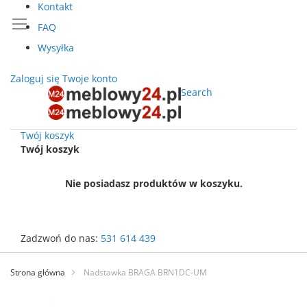
Kontakt
FAQ
Wysyłka
Zaloguj się
Twoje konto
Search
Twój koszyk
Twój koszyk
Nie posiadasz produktów w koszyku.
Zadzwoń do nas:
531 614 439
Przejdź
do
Strona główna
Nadstawka BRAGA BRN1DC-UM
treści
Przejdź