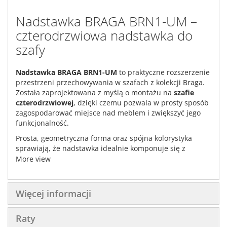
Nadstawka BRAGA BRN1-UM –
czterodrzwiowa nadstawka do
szafy
Nadstawka BRAGA BRN1-UM
to praktyczne rozszerzenie
przestrzeni przechowywania w szafach z kolekcji Braga.
Została zaprojektowana z myślą o montażu na
szafie
czterodrzwiowej
, dzięki czemu pozwala w prosty sposób
zagospodarować miejsce nad meblem i zwiększyć jego
funkcjonalność.
Prosta, geometryczna forma oraz spójna kolorystyka
sprawiają, że nadstawka idealnie komponuje się z
bryłami z kolekcji BRAGA, tworząc jednolitą i estetyczną
More view
zabudowę.
Więcej informacji
Praktyczna przestrzeń przechowywania
Model wyposażono w:
Raty