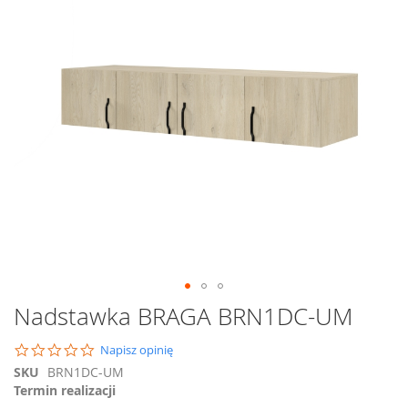
na
koniec
galerii
Przejdź
Nadstawka BRAGA BRN1DC-UM
na
początek
0.0
Napisz opinię
galerii
star
SKU
BRN1DC-UM
rating
Termin realizacji