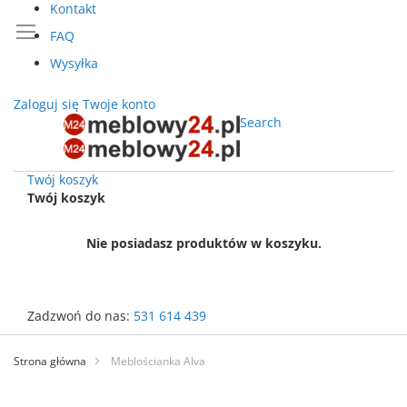
Kontakt
FAQ
Wysyłka
Zaloguj się
Twoje konto
Search
Twój koszyk
Twój koszyk
Nie posiadasz produktów w koszyku.
Zadzwoń do nas:
531 614 439
Przejdź
do
Strona główna
Meblościanka Alva
treści
Przejdź