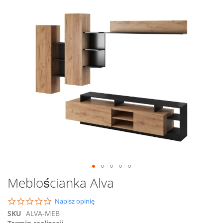
na
koniec
galerii
Przejdź
Meblościanka Alva
na
początek
0.0
Napisz opinię
galerii
star
SKU
ALVA-MEB
rating