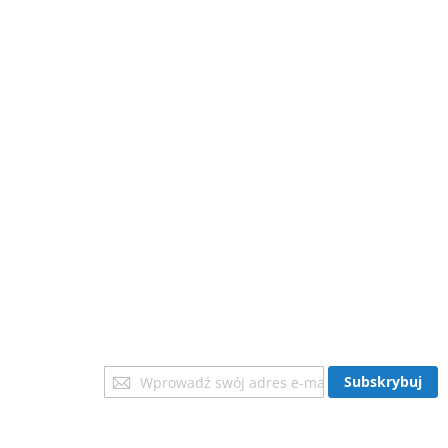
Subskrybuj
Subskrybuj
nasz
newsletter: