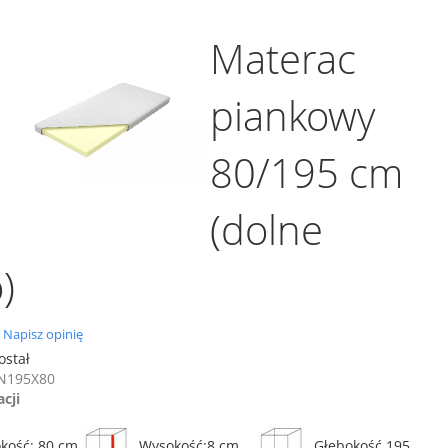
Materac
piankowy
80/195 cm
(dolne
)
0.0
Napisz opinię
star
ostał
rating
N195X80
acji
okość: 80 cm
Wysokość:8 cm
Głębokość 195