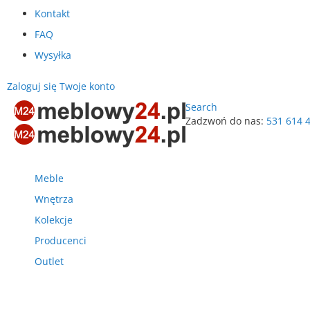
Kontakt
FAQ
Wysyłka
Zaloguj się
Twoje konto
Search
Zadzwoń do nas:
531 614 
Przejdź
do
treści
Meble
Wnętrza
Kolekcje
Producenci
Outlet