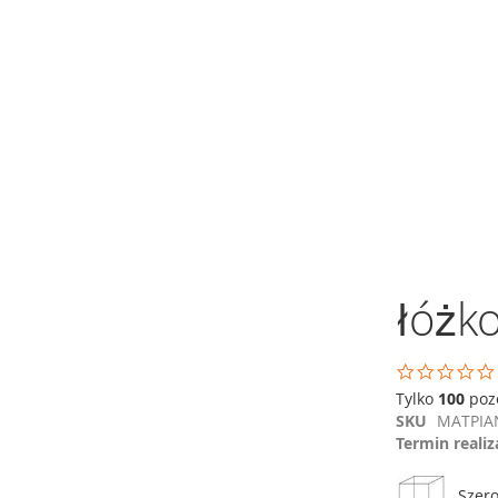
Przejdź
na
koniec
galerii
Przejdź
na
początek
galerii
łóżko
Tylko
100
poz
SKU
MATPIA
Termin realiz
Szer