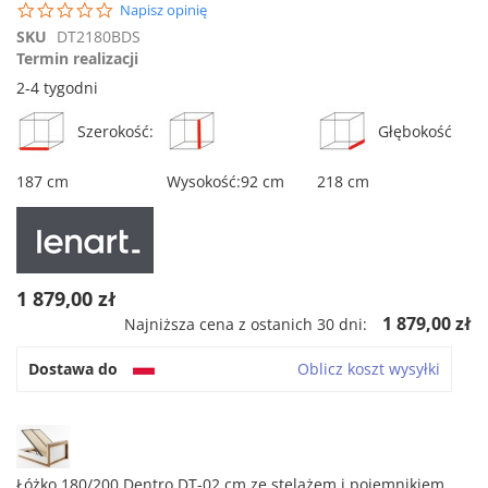
0.0
Napisz opinię
star
SKU
DT2180BDS
rating
Termin realizacji
2-4 tygodni
Szerokość:
Głębokość
187 cm
Wysokość:92 cm
218 cm
1 879,00 zł
1 879,00 zł
Najniższa cena z ostanich 30 dni:
Dostawa do
Oblicz koszt wysyłki
Łóżko 180/200 Dentro DT-02 cm ze stelażem i pojemnikiem