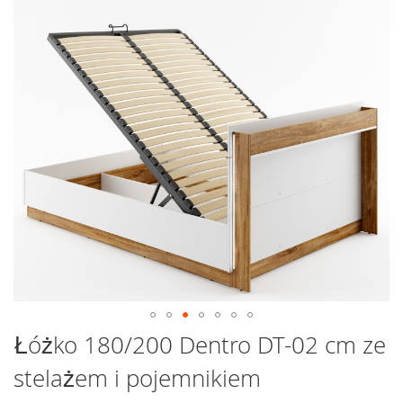
Przejdź
na
koniec
galerii
Przejdź
Łóżko 180/200 Dentro DT-02 cm ze
na
stelażem i pojemnikiem
początek
galerii