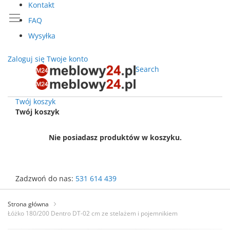
Kontakt
FAQ
Wysyłka
Zaloguj się
Twoje konto
Search
Twój koszyk
Twój koszyk
Nie posiadasz produktów w koszyku.
Zadzwoń do nas:
531 614 439
Przejdź
do
Strona główna
treści
Łóżko 180/200 Dentro DT-02 cm ze stelażem i pojemnikiem