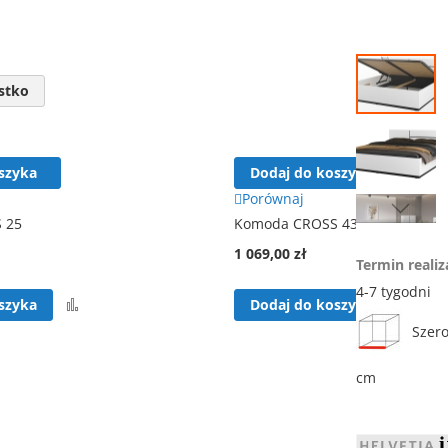
Przejdź
na
stko
koniec
galerii
szyka
Dodaj do koszyka
Porównaj
 25
Komoda CROSS 43
Przejdź
na
1 069,00 zł
Termin realiz
początek
galerii
4-7 tygodni
Porównaj
Por
szyka
Dodaj do koszyka
Szero
cm