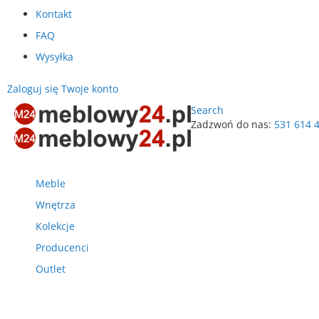
Kontakt
FAQ
Wysyłka
Zaloguj się
Twoje konto
Search
Zadzwoń do nas:
531 614 
Przejdź
do
treści
Meble
Wnętrza
Kolekcje
Producenci
Outlet