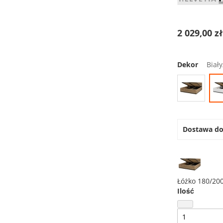
2 029,00 z
Dekor
Biał
Dostawa d
Łóżko 180/20
Ilość