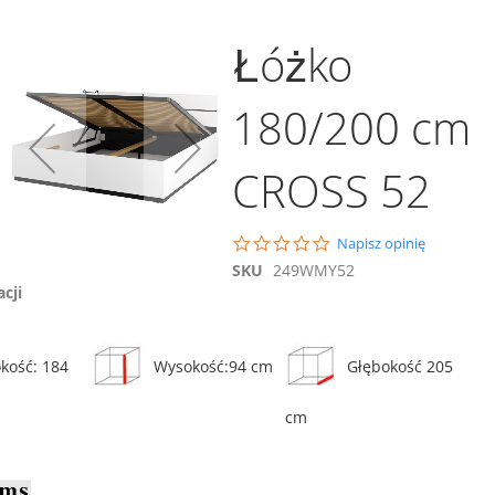
Łóżko
180/200 cm
CROSS 52
Dodaj do koszyka
Porównaj
0.0
Napisz opinię
Komoda CROSS 76
star
SKU
249WMY52
945,00 zł
rating
acji
ównaj
Porównaj
Dodaj do koszyka
kość: 184
Wysokość:94 cm
Głębokość 205
cm