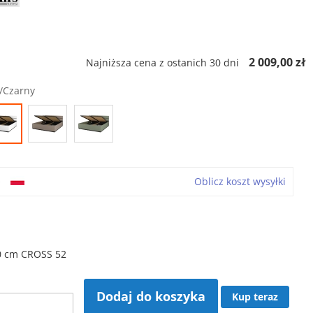
ł
2 009,00 zł
Najniższa cena z ostanich 30 dni
y/Czarny
o
Oblicz koszt wysyłki
0 cm CROSS 52
Dodaj do koszyka
Kup teraz