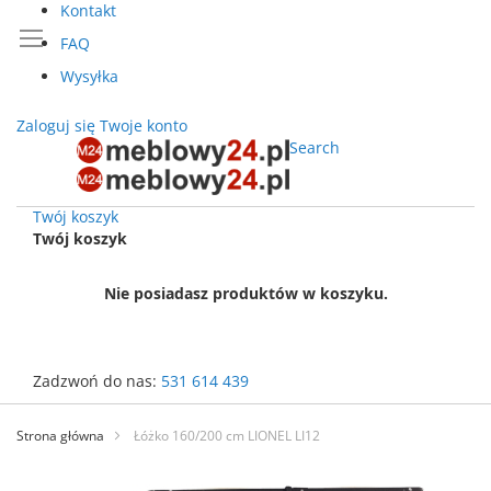
Kontakt
FAQ
Wysyłka
Zaloguj się
Twoje konto
Search
Twój koszyk
Twój koszyk
Nie posiadasz produktów w koszyku.
Zadzwoń do nas:
531 614 439
Przejdź
do
Strona główna
Łóżko 160/200 cm LIONEL LI12
treści
Przejdź