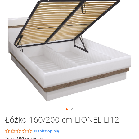
na
koniec
galerii
Przejdź
Łóżko 160/200 cm LIONEL LI12
na
początek
0.0
Napisz opinię
galerii
star
Tylko
100
pozostał