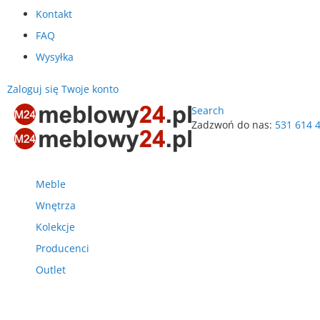
Kontakt
FAQ
Wysyłka
Zaloguj się
Twoje konto
Search
Zadzwoń do nas:
531 614 
Przejdź
do
treści
Meble
Wnętrza
Kolekcje
Producenci
Outlet