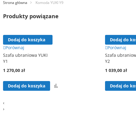
Strona główna
Komoda YUKI Y9
Produkty powiązane
Dodaj do koszyka
Dodaj do ko
Porównaj
Porównaj
Szafa ubraniowa YUKI
Szafa ubranio
Y1
Y2
1 270,00 zł
1 039,00 zł
Porównaj
Dodaj do koszyka
Dodaj do ko
‹
›