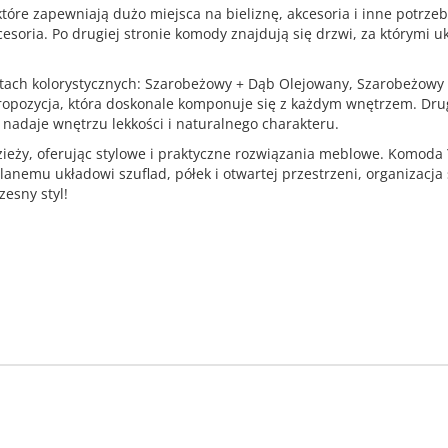
które zapewniają dużo miejsca na bieliznę, akcesoria i inne potrze
kcesoria. Po drugiej stronie komody znajdują się drzwi, za którymi 
tach kolorystycznych: Szarobeżowy + Dąb Olejowany, Szarobeżowy 
 propozycja, która doskonale komponuje się z każdym wnętrzem. 
 nadaje wnętrzu lekkości i naturalnego charakteru.
dzieży, oferując stylowe i praktyczne rozwiązania meblowe. Komo
nemu układowi szuflad, półek i otwartej przestrzeni, organizacja 
esny styl!