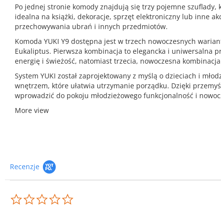
Po jednej stronie komody znajdują się trzy pojemne szuflady, 
idealna na książki, dekoracje, sprzęt elektroniczny lub inne a
przechowywania ubrań i innych przedmiotów.
Komoda YUKI Y9 dostępna jest w trzech nowoczesnych warian
Eukaliptus. Pierwsza kombinacja to elegancka i uniwersalna
energię i świeżość, natomiast trzecia, nowoczesna kombinacja
System YUKI został zaprojektowany z myślą o dzieciach i mło
wnętrzem, które ułatwia utrzymanie porządku. Dzięki przemyśla
wprowadzić do pokoju młodzieżowego funkcjonalność i nowocz
More view
Recenzje
0.0
star
rating