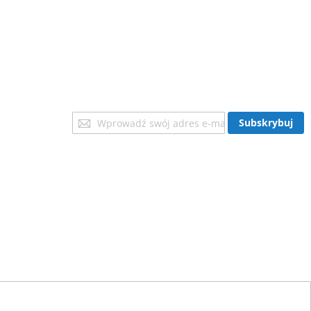
Subskrybuj
Subskrybuj
nasz
newsletter: