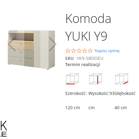
Komoda
YUKI Y9
Dodaj do koszyka
Porównaj
0.0
Napisz opinię
star
Szafa z półkami YUKI
SKU
YK9-SBDOEU
rating
Y4
Termin realizacji
635,00 zł
ównaj
Porównaj
Dodaj do koszyka
Szerokość:
Wysokość:93
Głębokość
120 cm
cm
40 cm