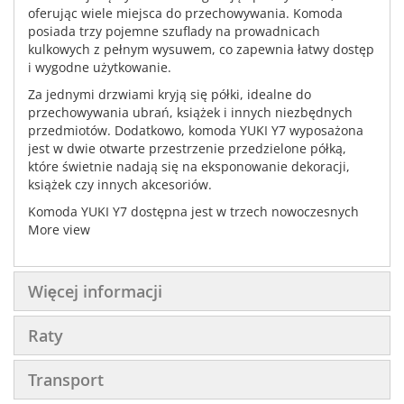
oferując wiele miejsca do przechowywania. Komoda
posiada trzy pojemne szuflady na prowadnicach
kulkowych z pełnym wysuwem, co zapewnia łatwy dostęp
i wygodne użytkowanie.
Za jednymi drzwiami kryją się półki, idealne do
przechowywania ubrań, książek i innych niezbędnych
przedmiotów. Dodatkowo, komoda YUKI Y7 wyposażona
jest w dwie otwarte przestrzenie przedzielone półką,
które świetnie nadają się na eksponowanie dekoracji,
książek czy innych akcesoriów.
Komoda YUKI Y7 dostępna jest w trzech nowoczesnych
wariantach kolorystycznych: Szarobeżowy + Dąb
More view
Olejowany, Szarobeżowy + Dąb Olejowany + Koral oraz
Szarobeżowy + Dąb Olejowany + Eukaliptus. Pierwsza
kombinacja to elegancka i uniwersalna propozycja, która
Więcej informacji
doskonale komponuje się z każdym wnętrzem. Druga,
dynamiczna opcja wprowadza do pokoju młodzieżowego
Raty
energię i świeżość, podczas gdy trzecia, nowoczesna
kombinacja nadaje wnętrzu lekkości i naturalnego
charakteru.
Transport
System YUKI został zaprojektowany z myślą o dzieciach i