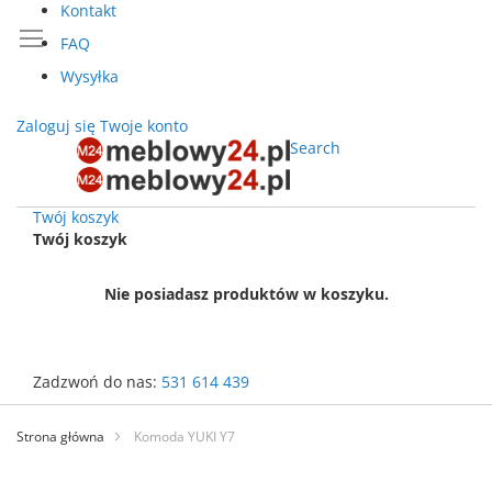
Kontakt
FAQ
Wysyłka
Zaloguj się
Twoje konto
Search
Twój koszyk
Twój koszyk
Nie posiadasz produktów w koszyku.
Zadzwoń do nas:
531 614 439
Przejdź
do
Strona główna
Komoda YUKI Y7
treści
Przejdź