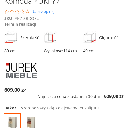
Komoda YUKI Y7
na
początek
0.0
Napisz opinię
galerii
star
SKU
YK7-SBDOEU
rating
Termin realizacji
Szerokość:
Głębokość
80 cm
Wysokość:114 cm
40 cm
609,00 zł
609,00 zł
Najniższa cena z ostanich 30 dni
Dekor
szarobeżowy / dąb olejowany /eukaliptus