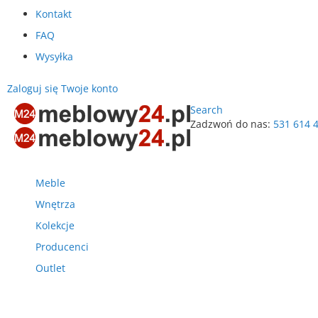
Kontakt
FAQ
Wysyłka
Zaloguj się
Twoje konto
Search
Zadzwoń do nas:
531 614 
Przejdź
do
treści
Meble
Wnętrza
Kolekcje
Producenci
Outlet