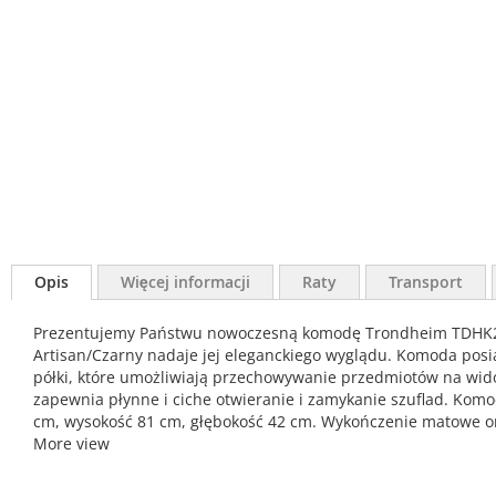
Opis
Więcej informacji
Raty
Transport
Prezentujemy Państwu nowoczesną komodę Trondheim TDHK242L
Artisan/Czarny nadaje jej eleganckiego wyglądu. Komoda pos
półki, które umożliwiają przechowywanie przedmiotów na widok
zapewnia płynne i ciche otwieranie i zamykanie szuflad. Kom
cm, wysokość 81 cm, głębokość 42 cm. Wykończenie matowe ora
More view