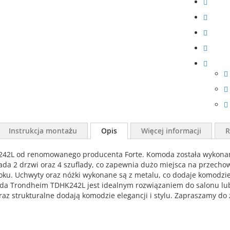
Instrukcja montażu
Opis
Więcej informacji
R
 od renomowanego producenta Forte. Komoda została wykonana z 
iada 2 drzwi oraz 4 szuflady, co zapewnia dużo miejsca na przec
u. Uchwyty oraz nóżki wykonane są z metalu, co dodaje komodzie s
oda Trondheim TDHK242L jest idealnym rozwiązaniem do salonu lub 
z strukturalne dodają komodzie elegancji i stylu. Zapraszamy do