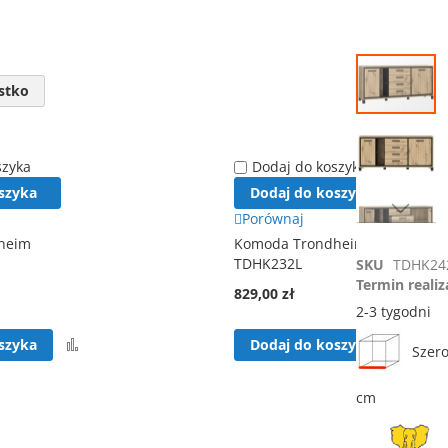
Przejdź
na
stko
koniec
galerii
szyka
Dodaj do koszyka
szyka
Dodaj do koszyka
Porównaj
Przejdź
heim
Komoda Trondheim
na
TDHK232L
SKU
TDHK24
początek
Termin realiz
galerii
829,00 zł
2-3 tygodni
Porównaj
Por
szyka
Dodaj do koszyka
Szero
cm