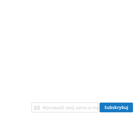
Subskrybuj
Subskrybuj
nasz
newsletter: