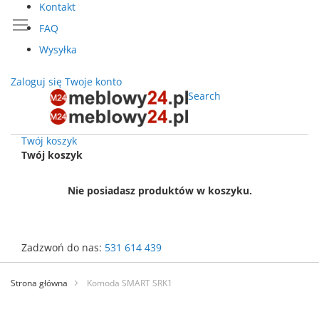
Kontakt
FAQ
Wysyłka
Zaloguj się
Twoje konto
Search
Twój koszyk
Twój koszyk
Nie posiadasz produktów w koszyku.
Zadzwoń do nas:
531 614 439
Przejdź
do
Strona główna
Komoda SMART SRK1
treści
Przejdź