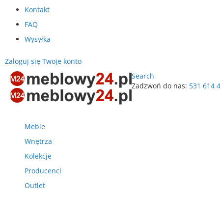
Kontakt
FAQ
Wysyłka
Zaloguj się
Twoje konto
Search
Zadzwoń do nas:
531 614 
Przejdź
do
treści
Meble
Wnętrza
Kolekcje
Producenci
Outlet