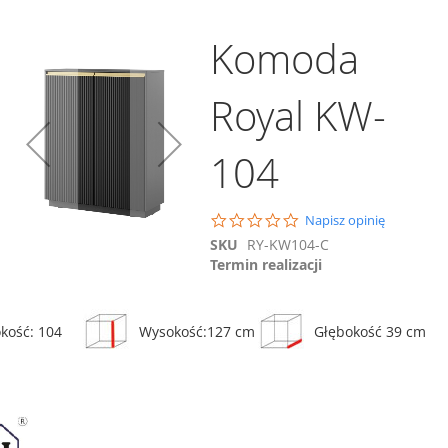
Komoda
Royal KW-
Dodaj do koszyka
104
Porównaj
Szafka nocna Royal S-
54
0.0
Napisz opinię
339,00 zł
star
SKU
RY-KW104-C
rating
ównaj
Termin realizacji
Porównaj
Dodaj do koszyka
kość: 104
Wysokość:127 cm
Głębokość 39 cm