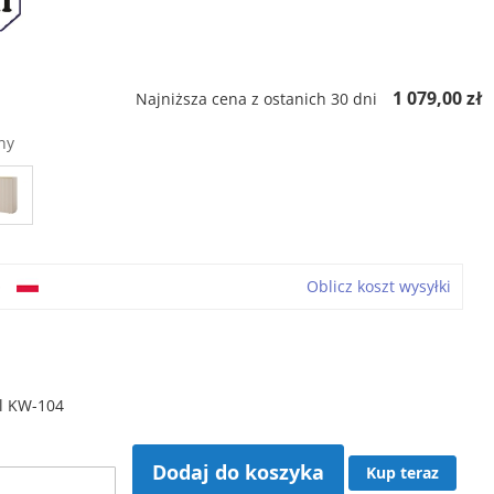
ł
1 079,00 zł
Najniższa cena z ostanich 30 dni
ny
o
Oblicz koszt wysyłki
l KW-104
Dodaj do koszyka
Kup teraz