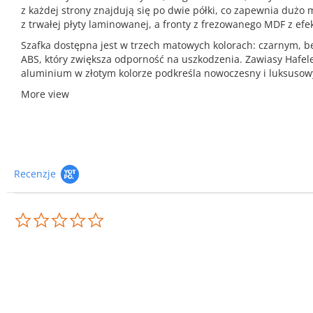
z każdej strony znajdują się po dwie półki, co zapewnia dużo
z trwałej płyty laminowanej, a fronty z frezowanego MDF z efe
Szafka dostępna jest w trzech matowych kolorach: czarnym, 
ABS, który zwiększa odporność na uszkodzenia. Zawiasy Hafel
aluminium w złotym kolorze podkreśla nowoczesny i luksusowy
More view
Recenzje
0.0
star
rating