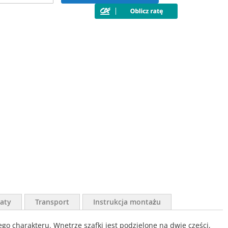
aty
Transport
Instrukcja montażu
go charakteru. Wnętrze szafki jest podzielone na dwie części,