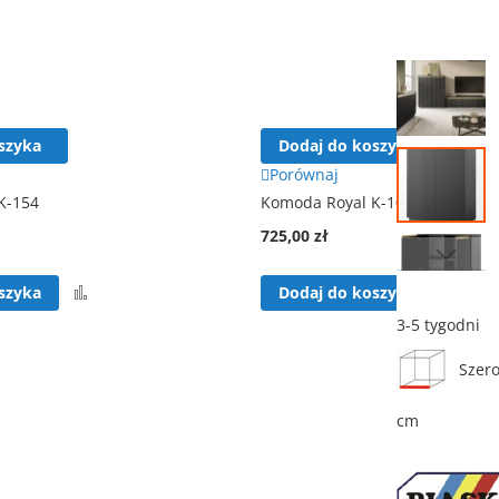
Przejdź
na
koniec
galerii
szyka
Dodaj do koszyka
Porównaj
K-154
Komoda Royal K-104
725,00 zł
Przejdź
Porównaj
Por
szyka
Dodaj do koszyka
na
początek
3-5 tygodni
galerii
Szero
cm