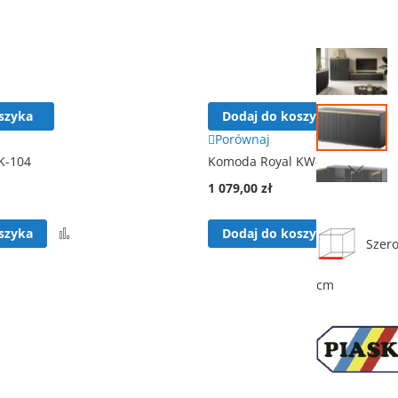
Przejdź
na
koniec
galerii
szyka
Dodaj do koszyka
Porównaj
K-104
Komoda Royal KW-104
1 079,00 zł
Przejdź
na
początek
Porównaj
Por
szyka
Dodaj do koszyka
galerii
Szero
cm