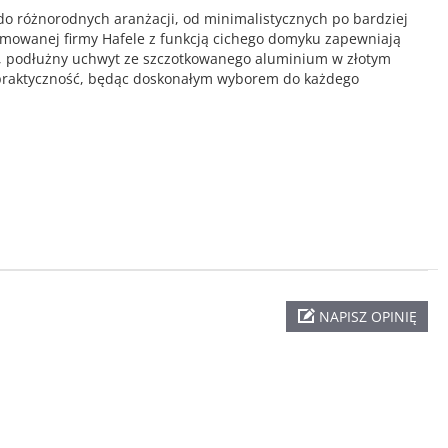
o różnorodnych aranżacji, od minimalistycznych po bardziej
omowanej firmy Hafele z funkcją cichego domyku zapewniają
i, podłużny uchwyt ze szczotkowanego aluminium w złotym
i praktyczność, będąc doskonałym wyborem do każdego
NAPISZ OPINIĘ