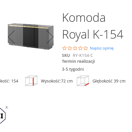
Komoda
Royal K-154
Dodaj do koszyka
Porównaj
0.0
Napisz opinię
star
Szafka nocna Royal S-
SKU
RY-K154-C
rating
54
Termin realizacji
339,00 zł
3-5 tygodni
ównaj
kość: 154
Wysokość:72 cm
Głębokość 39 cm
Porównaj
Dodaj do koszyka