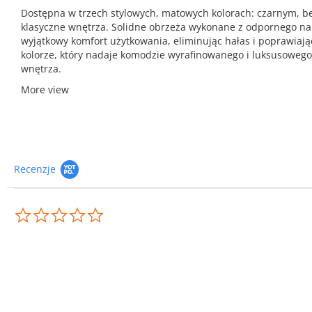
Dostępna w trzech stylowych, matowych kolorach: czarnym, be
klasyczne wnętrza. Solidne obrzeża wykonane z odpornego na 
wyjątkowy komfort użytkowania, eliminując hałas i poprawia
kolorze, który nadaje komodzie wyrafinowanego i luksusoweg
wnętrza.
More view
Recenzje
0.0
star
rating