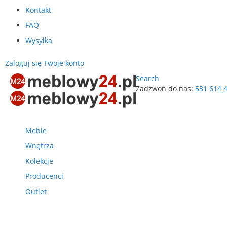
Kontakt
FAQ
Wysyłka
Zaloguj się
Twoje konto
Search
Zadzwoń do nas:
531 614 
Przejdź
do
treści
Meble
Wnętrza
Kolekcje
Producenci
Outlet