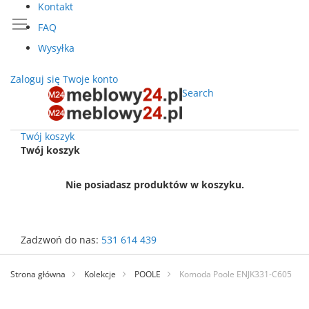
Kontakt
FAQ
Wysyłka
Zaloguj się
Twoje konto
Search
Twój koszyk
Twój koszyk
Nie posiadasz produktów w koszyku.
Zadzwoń do nas:
531 614 439
Przejdź
do
Strona główna
Kolekcje
POOLE
Komoda Poole ENJK331-C605
treści
Przejdź