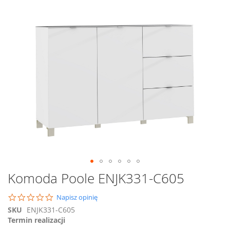
na
koniec
galerii
Przejdź
Komoda Poole ENJK331-C605
na
początek
0.0
Napisz opinię
galerii
star
SKU
ENJK331-C605
rating
Termin realizacji