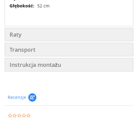
52 cm
Raty
Transport
Instrukcja montażu
Recenzje
0.0
star
rating