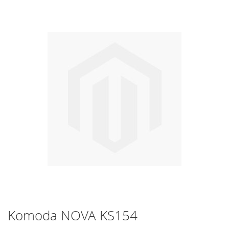
na
koniec
galerii
Przejdź
Komoda NOVA KS154
na