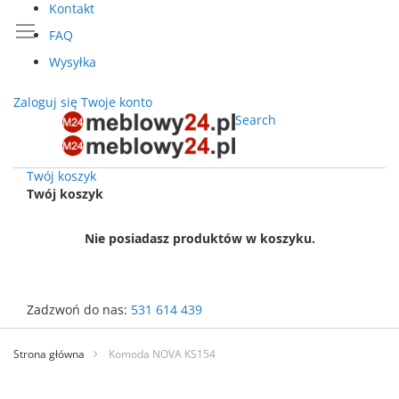
Kontakt
FAQ
Wysyłka
Zaloguj się
Twoje konto
Search
Twój koszyk
Twój koszyk
Nie posiadasz produktów w koszyku.
Zadzwoń do nas:
531 614 439
Przejdź
do
Strona główna
Komoda NOVA KS154
treści
Przejdź