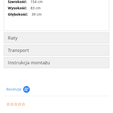
154 cm
83 cm
39 cm
Raty
Transport
Instrukcja montażu
Recenzje
0.0
star
rating