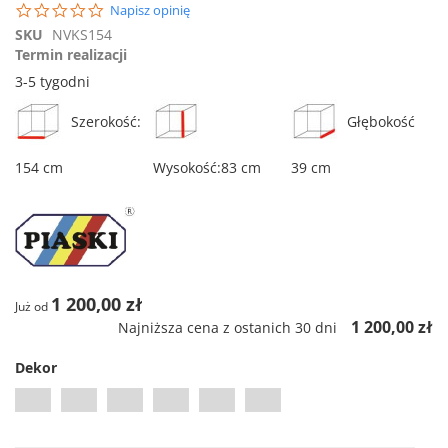
początek
0.0
Napisz opinię
galerii
star
SKU
NVKS154
rating
Termin realizacji
3-5 tygodni
Szerokość:
Głębokość
154 cm
Wysokość:83 cm
39 cm
1 200,00 zł
Już od
1 200,00 zł
Najniższa cena z ostanich 30 dni
Dekor