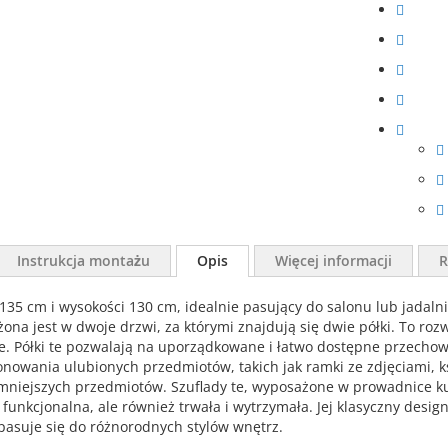
Instrukcja montażu
Opis
Więcej informacji
R
35 cm i wysokości 130 cm, idealnie pasujący do salonu lub jadalni
a jest w dwoje drzwi, za którymi znajdują się dwie półki. To ro
e. Półki te pozwalają na uporządkowane i łatwo dostępne przecho
ponowania ulubionych przedmiotów, takich jak ramki ze zdjęciami, k
mniejszych przedmiotów. Szuflady te, wyposażone w prowadnice k
 funkcjonalna, ale również trwała i wytrzymała. Jej klasyczny desi
opasuje się do różnorodnych stylów wnętrz.