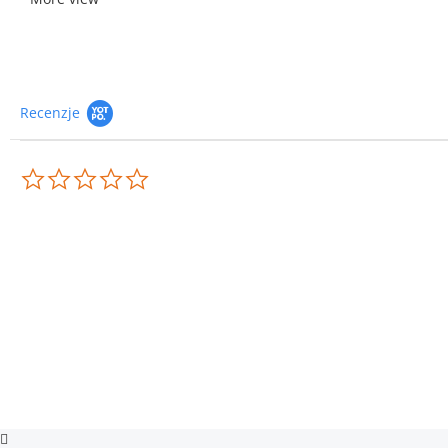
Recenzje
0.0
star
rating