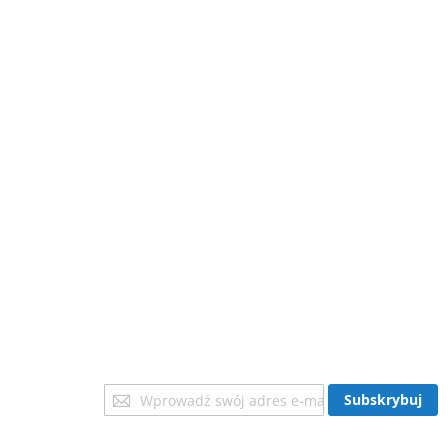
Subskrybuj
Subskrybuj
nasz
newsletter: