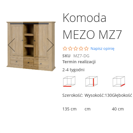
Komoda
MEZO MZ7
0.0
Napisz opinię
Dodaj do koszyka
star
SKU
MZ7-DG
Dodaj do koszyka
rating
Termin realizacji
Porównaj
2-4 tygodni
Witryna MEZO MZ4
1 059,00 zł
Szerokość:
Wysokość:130
Głębokość
Porównaj
Dodaj do koszyka
ównaj
135 cm
cm
40 cm