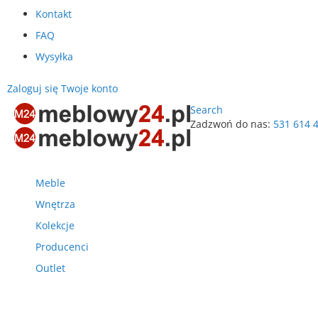
Kontakt
FAQ
Wysyłka
Zaloguj się
Twoje konto
Search
Zadzwoń do nas:
531 614 
Przejdź
do
treści
Meble
Wnętrza
Kolekcje
Producenci
Outlet