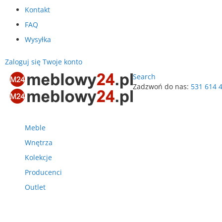
Kontakt
FAQ
Wysyłka
Zaloguj się
Twoje konto
Search
Zadzwoń do nas:
531 614 
Przejdź
do
treści
Meble
Wnętrza
Kolekcje
Producenci
Outlet