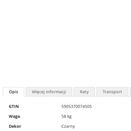
Opis
Więcej informacji
Raty
Transport
Więcej
GTIN
5905370074505
informacji
Waga
58 kg
Dekor
Czarny