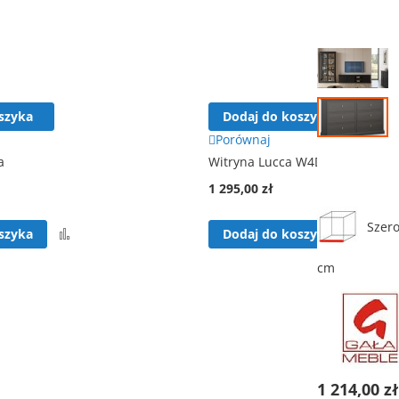
Przejdź
na
koniec
galerii
szyka
Dodaj do koszyka
Porównaj
a
Witryna Lucca W4D2S
Przejdź
1 295,00 zł
na
początek
galerii
Szero
Porównaj
Por
szyka
Dodaj do koszyka
cm
1 214,00 z