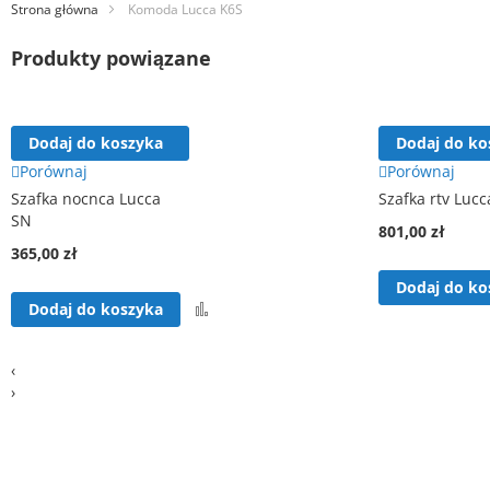
Strona główna
Komoda Lucca K6S
Produkty powiązane
Dodaj do koszyka
Dodaj do ko
Porównaj
Porównaj
Szafka nocnca Lucca
Szafka rtv Lucc
SN
801,00 zł
365,00 zł
Dodaj do ko
Porównaj
Dodaj do koszyka
‹
›