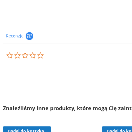
Recenzje
0.0
star
rating
Znaleźliśmy inne produkty, które mogą Cię zain
Dodaj do koszyka
Dodaj do ko