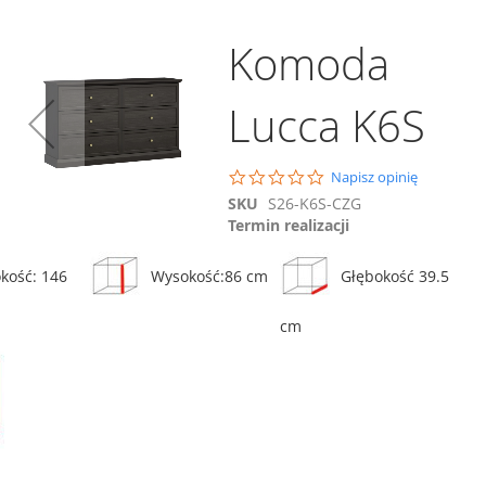
Komoda
Lucca K6S
Dodaj do koszyka
Porównaj
0.0
Napisz opinię
star
Witryna Lucca W2D1S
SKU
S26-K6S-CZG
rating
Termin realizacji
810,00 zł
kość: 146
Wysokość:86 cm
Głębokość 39.5
ównaj
Porównaj
Dodaj do koszyka
cm
ł