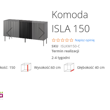
Komoda
ISLA 150
Dodaj do koszyka
Porównaj
0.0
Napisz opinię
star
Regał Isla R100
SKU
ISLKM150-C
rating
Termin realizacji
1 015,00 zł
2-4 tygodni
ównaj
Porównaj
Dodaj do koszyka
kość: 150
Wysokość:60 cm
Głębokość 40 cm