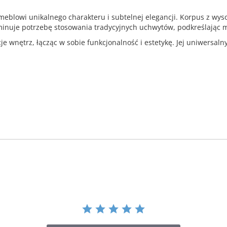
blowi unikalnego charakteru i subtelnej elegancji. Korpus z wysok
minuje potrzebę stosowania tradycyjnych uchwytów, podkreślając m
 wnętrz, łącząc w sobie funkcjonalność i estetykę. Jej uniwersal