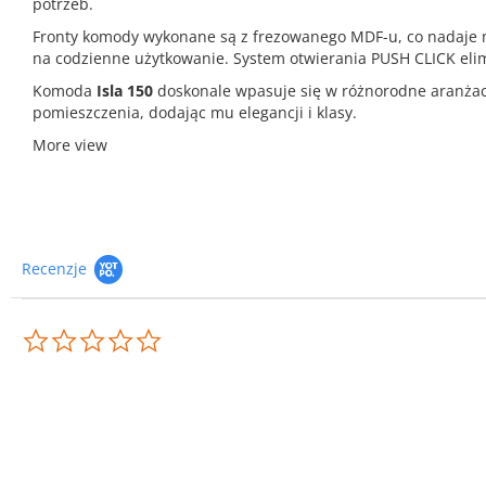
potrzeb.
Fronty komody wykonane są z frezowanego MDF-u, co nadaje me
na codzienne użytkowanie. System otwierania PUSH CLICK eli
Komoda
Isla 150
doskonale wpasuje się w różnorodne aranżacje
pomieszczenia, dodając mu elegancji i klasy.
More view
Recenzje
0.0
star
rating