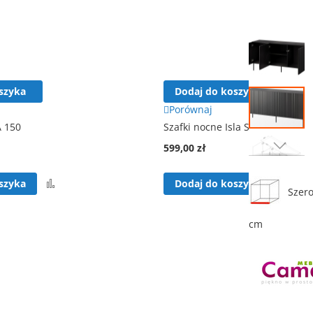
Przejdź
na
koniec
galerii
szyka
Dodaj do koszyka
Porównaj
A 150
Szafki nocne Isla SN
599,00 zł
Przejdź
na
Porównaj
Por
szyka
Dodaj do koszyka
początek
Szero
galerii
cm