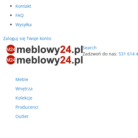
Kontakt
FAQ
Wysyłka
Zaloguj się
Twoje konto
Search
Zadzwoń do nas:
531 614 
Przejdź
do
treści
Meble
Wnętrza
Kolekcje
Producenci
Outlet