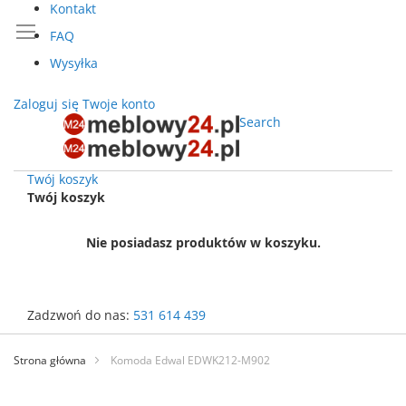
Kontakt
FAQ
Wysyłka
Zaloguj się
Twoje konto
Search
Twój koszyk
Twój koszyk
Nie posiadasz produktów w koszyku.
Zadzwoń do nas:
531 614 439
Przejdź
do
Strona główna
Komoda Edwal EDWK212-M902
treści
Przejdź