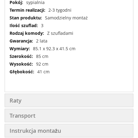
sypialnia
2-3 tygodni
Samodzielny montaż
3
Z szufladami
2 lata
85.1 x 92.3 x 41.5 cm
85 cm
92 cm
41 cm
Raty
Transport
Instrukcja montażu