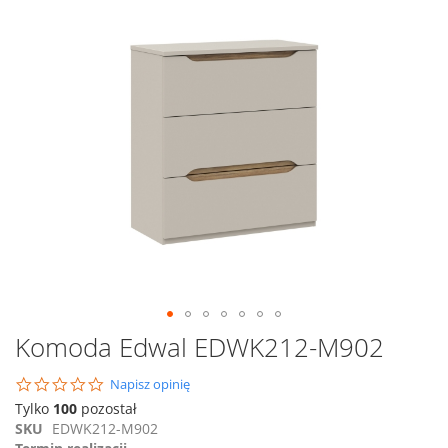
na
koniec
galerii
Przejdź
Komoda Edwal EDWK212-M902
na
początek
0.0
Napisz opinię
galerii
star
Tylko
100
pozostał
rating
SKU
EDWK212-M902