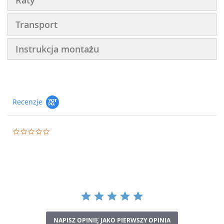
Raty
Transport
Instrukcja montażu
Recenzje
0.0
star
rating
NAPISZ OPINIĘ JAKO PIERWSZY OPINIA