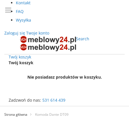
Kontakt
FAQ
Wysyłka
Zaloguj się
Twoje konto
Search
Twój koszyk
Twój koszyk
Nie posiadasz produktów w koszyku.
Zadzwoń do nas:
531 614 439
Przejdź
do
Strona główna
Komoda Dante DT09
treści
Przejdź