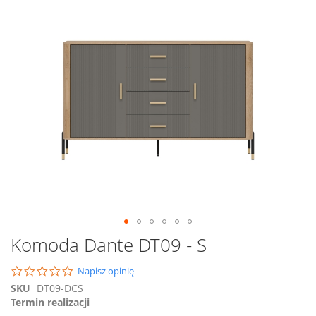
na
koniec
galerii
Przejdź
Komoda Dante DT09 - S
na
początek
0.0
Napisz opinię
galerii
star
SKU
DT09-DCS
rating
Termin realizacji