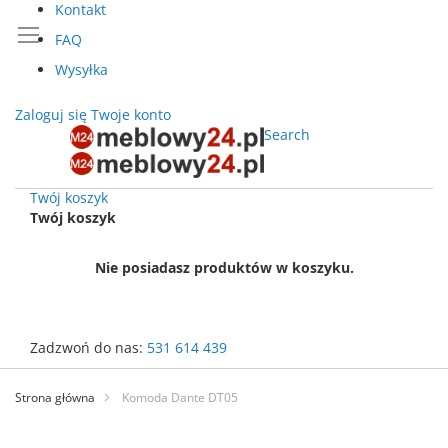
Kontakt
FAQ
Wysyłka
Zaloguj się
Twoje konto
Search
Twój koszyk
Twój koszyk
Nie posiadasz produktów w koszyku.
Zadzwoń do nas:
531 614 439
Przejdź
do
Strona główna
Komoda Dante DT05
treści
Przejdź