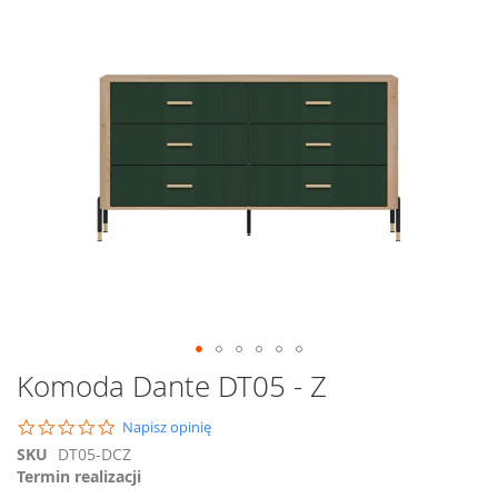
na
koniec
galerii
Przejdź
Komoda Dante DT05 - Z
na
początek
0.0
Napisz opinię
galerii
star
SKU
DT05-DCZ
rating
Termin realizacji