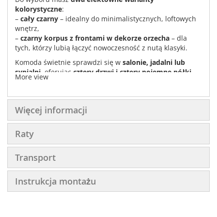
kolorystyczne
:
–
cały czarny
– idealny do minimalistycznych, loftowych
wnętrz,
–
czarny korpus z frontami w dekorze orzecha
– dla
tych, którzy lubią łączyć nowoczesność z nutą klasyki.
Komoda świetnie sprawdzi się w
salonie, jadalni lub
sypialni
, oferując
cztery drzwi i cztery pojemne półki
–
More view
czyli mnóstwo miejsca na wszystko, co chcesz mieć pod
ręką, ale niekoniecznie na widoku. Zamiast uchwytów
zastosowano system
PUSH TO OPEN
, który zapewnia
Więcej informacji
wygodę użytkowania i czystą, elegancką linię frontów.
Cortina to funkcjonalność w designerskiej oprawie
–
Raty
gotowa stać się gwiazdą Twojego wnętrza.
Transport
Instrukcja montażu