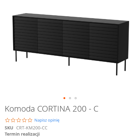
na
koniec
galerii
Przejdź
Komoda CORTINA 200 - C
na
początek
0.0
Napisz opinię
galerii
star
SKU
CRT-KM200-CC
rating
Termin realizacji