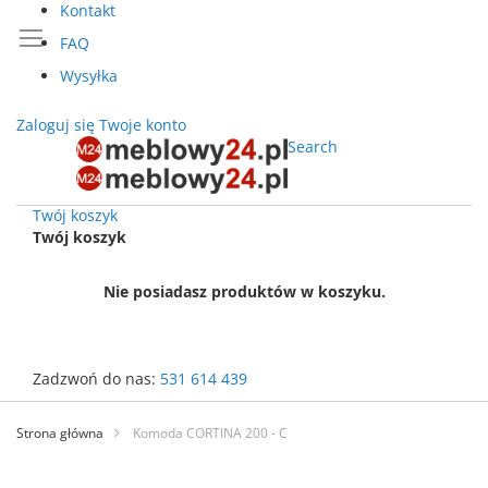
Kontakt
FAQ
Wysyłka
Zaloguj się
Twoje konto
Search
Twój koszyk
Twój koszyk
Nie posiadasz produktów w koszyku.
Zadzwoń do nas:
531 614 439
Przejdź
do
Strona główna
Komoda CORTINA 200 - C
treści
Przejdź