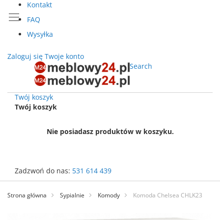
Kontakt
FAQ
Wysyłka
Zaloguj się
Twoje konto
Search
Twój koszyk
Twój koszyk
Nie posiadasz produktów w koszyku.
Zadzwoń do nas:
531 614 439
Przejdź
do
Strona główna
Sypialnie
Komody
Komoda Chelsea CHLK23
treści
Przejdź