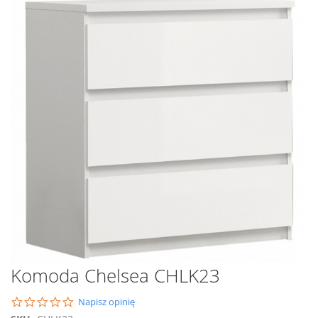
na
koniec
galerii
Przejdź
Komoda Chelsea CHLK23
na
początek
0.0
Napisz opinię
galerii
star