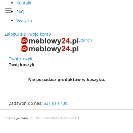
Kontakt
FAQ
Wysyłka
Zaloguj się
Twoje konto
Search
Twój koszyk
Twój koszyk
Nie posiadasz produktów w koszyku.
Zadzwoń do nas:
531 614 439
Przejdź
do
Strona główna
Komoda ARANK AXKK231L
treści
Przejdź