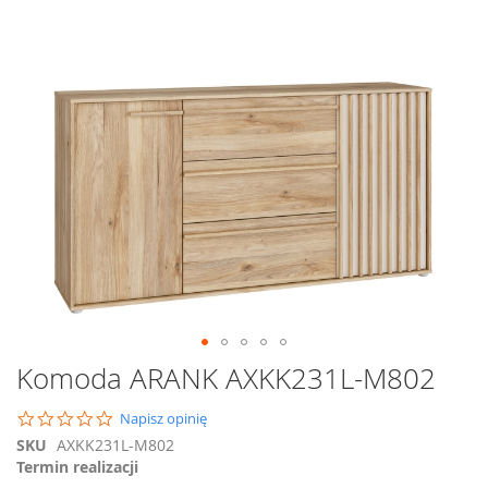
na
koniec
galerii
Przejdź
Komoda ARANK AXKK231L-M802
na
początek
0.0
Napisz opinię
galerii
star
SKU
AXKK231L-M802
rating
Termin realizacji