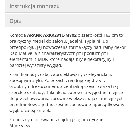
Instrukcja montażu
Opis
Komoda
ARANK AXKK231L-M802
o szerokości 163 cm to
praktyczny mebel do salonu, jadalni, sypialni lub
przedpokoju. Jej nowoczesna forma łączy naturalny dekor
Dąb Mauvella z charakterystycznymi podłużnymi
elementami z MDF, które nadają bryle dekoracyjny i
bardziej wyrazisty wygląd.
Front komody został zaprojektowany w eleganckim,
spokojnym stylu. Po bokach znajdują się drzwi z
ozdobnym frezowaniem, a centralną część tworzą trzy
szerokie szuflady. Taki układ zapewnia wygodne miejsce
do przechowywania zarówno większych, jak i mniejszych
przedmiotów, a jednocześnie zachowuje uporządkowany
wygląd całego mebla.
Za bocznymi drzwiami znajdują się praktyczne
przestrzenie z półkami, które sprawdzą się na
More view
dokumenty, tekstylia, zastawę, akcesoria domowe lub