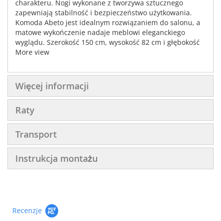
charakteru. Nogi wykonane z tworzywa sztucznego
zapewniają stabilność i bezpieczeństwo użytkowania.
Komoda Abeto jest idealnym rozwiązaniem do salonu, a
matowe wykończenie nadaje meblowi eleganckiego
wyglądu. Szerokość 150 cm, wysokość 82 cm i głębokość
42 cm sprawiają, że mebel jest odpowiednio przestronny
More view
i nie zajmuje zbyt dużo miejsca.
Więcej informacji
Raty
Transport
Instrukcja montażu
Recenzje