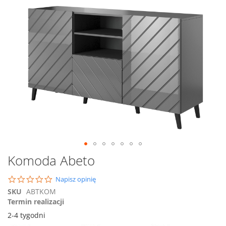
na
koniec
galerii
Przejdź
Komoda Abeto
na
początek
0.0
Napisz opinię
galerii
star
SKU
ABTKOM
rating
Termin realizacji
2-4 tygodni