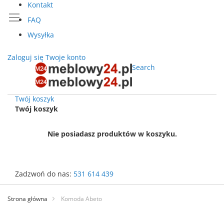
Kontakt
FAQ
Wysyłka
Zaloguj się
Twoje konto
Search
Twój koszyk
Twój koszyk
Nie posiadasz produktów w koszyku.
Zadzwoń do nas:
531 614 439
Przejdź
do
Strona główna
Komoda Abeto
treści
Przejdź