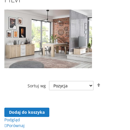
Ustaw
Sortuj wg
kierunek
malejący
Dodaj do koszyka
Podgląd
Porównaj