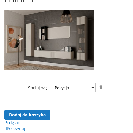
Ustaw
Sortuj wg
kierunek
malejący
Dodaj do koszyka
Podgląd
Porównaj