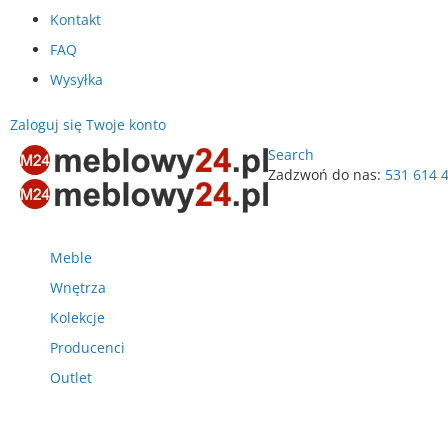
Kontakt
FAQ
Wysyłka
Zaloguj się
Twoje konto
Search
Zadzwoń do nas:
531 614 
Przejdź
do
treści
Meble
Wnętrza
Kolekcje
Producenci
Outlet