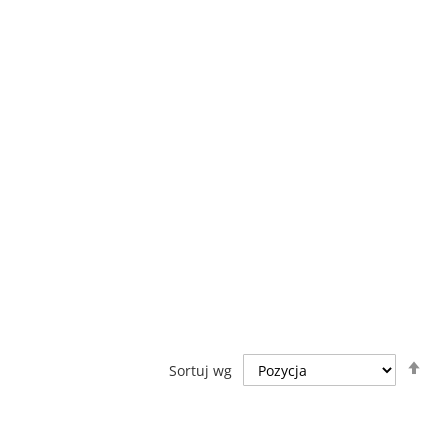
Us
Sortuj wg
ki
ma