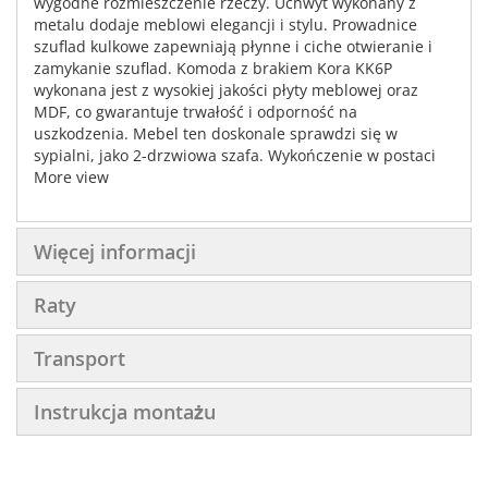
wygodne rozmieszczenie rzeczy. Uchwyt wykonany z
metalu dodaje meblowi elegancji i stylu. Prowadnice
szuflad kulkowe zapewniają płynne i ciche otwieranie i
zamykanie szuflad. Komoda z brakiem Kora KK6P
wykonana jest z wysokiej jakości płyty meblowej oraz
MDF, co gwarantuje trwałość i odporność na
uszkodzenia. Mebel ten doskonale sprawdzi się w
sypialni, jako 2-drzwiowa szafa. Wykończenie w postaci
struktury dodaje meblowi wyjątkowego charakteru.
More view
Komoda ma wymiary: szerokość 157 cm, wysokość 117
cm oraz głębokość 46 cm. Komoda z brakiem Kora KK6P
to mebel, który z pewnością spełni oczekiwania nawet
Więcej informacji
najbardziej wymagających klientów.
Raty
Transport
Instrukcja montażu