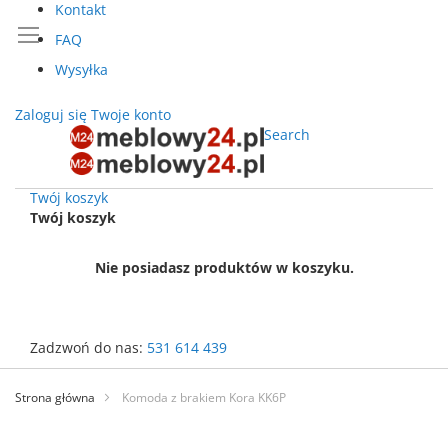
Kontakt
FAQ
Wysyłka
Zaloguj się
Twoje konto
Search
Twój koszyk
Twój koszyk
Nie posiadasz produktów w koszyku.
Zadzwoń do nas:
531 614 439
Przejdź
do
Strona główna
Komoda z brakiem Kora KK6P
treści
Przejdź