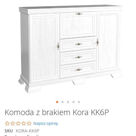
na
koniec
galerii
Przejdź
Komoda z brakiem Kora KK6P
na
początek
0.0
Napisz opinię
galerii
star
SKU
KORA-KK6P
rating