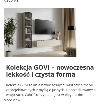
Kolekcja GOVI – nowoczesna
lekkość i czysta forma
Kolekcja GOVI to linia nowoczesnych, wiszących mebli
zaprojektowanych z myślą o jasnych, uporządkowanych
wnętrzach. Całość utrzymana jest w eleganckim
wykończeniu
kaszmir mat
, które nadaje spokojny,
More view
harmonijny charakter i świetnie komponuje się z