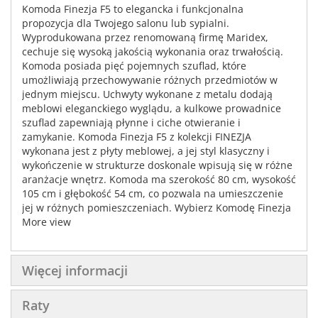
Komoda Finezja F5 to elegancka i funkcjonalna
propozycja dla Twojego salonu lub sypialni.
Wyprodukowana przez renomowaną firmę Maridex,
cechuje się wysoką jakością wykonania oraz trwałością.
Komoda posiada pięć pojemnych szuflad, które
umożliwiają przechowywanie różnych przedmiotów w
jednym miejscu. Uchwyty wykonane z metalu dodają
meblowi eleganckiego wyglądu, a kulkowe prowadnice
szuflad zapewniają płynne i ciche otwieranie i
zamykanie. Komoda Finezja F5 z kolekcji FINEZJA
wykonana jest z płyty meblowej, a jej styl klasyczny i
wykończenie w strukturze doskonale wpisują się w różne
aranżacje wnętrz. Komoda ma szerokość 80 cm, wysokość
105 cm i głębokość 54 cm, co pozwala na umieszczenie
jej w różnych pomieszczeniach. Wybierz Komodę Finezja
F5 i ciesz się pięknym i funkcjonalnym meblem w swoim
More view
domu!
Więcej informacji
Raty