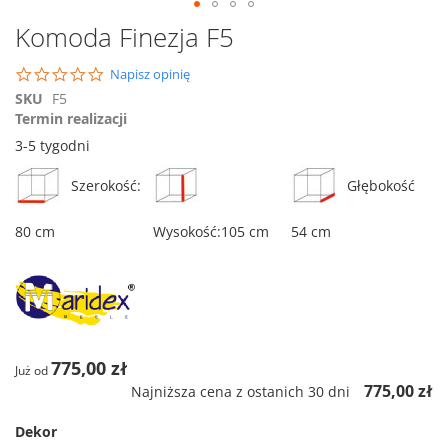
Przejdź
Komoda Finezja F5
na
początek
0.0
Napisz opinię
galerii
star
SKU
F5
rating
Termin realizacji
3-5 tygodni
Szerokość:
Głębokość
80 cm
Wysokość:105 cm
54 cm
775,00 zł
Już od
775,00 zł
Najniższa cena z ostanich 30 dni
Dekor