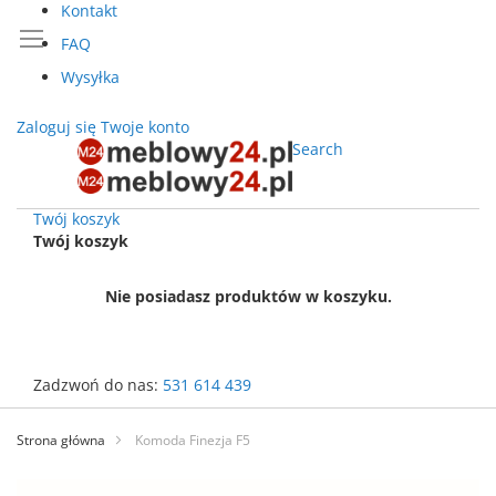
Kontakt
FAQ
Wysyłka
Zaloguj się
Twoje konto
Search
Twój koszyk
Twój koszyk
Nie posiadasz produktów w koszyku.
Zadzwoń do nas:
531 614 439
Przejdź
do
Strona główna
Komoda Finezja F5
treści
Przejdź