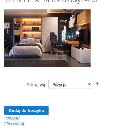
Ustaw
Sortuj wg
kierunek
malejący
Dodaj do koszyka
Podgląd
Porównaj