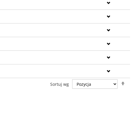
Us
Sortuj wg
ki
ma