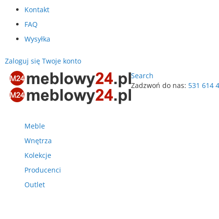
Kontakt
FAQ
Wysyłka
Zaloguj się
Twoje konto
Search
Zadzwoń do nas:
531 614 
Przejdź
do
treści
Meble
Wnętrza
Kolekcje
Producenci
Outlet