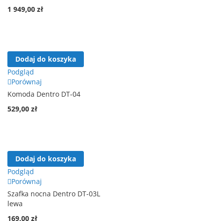
ponadczasowy, sprawia, że idealnie wpisują się w różne
1 949,00 zł
aranżacje sypialni, niezależnie od ich wielkości.
Podsumowanie
Wybierając meble z kolekcji DENTRO, inwestujesz w jakość,
Dodaj do koszyka
styl i praktyczne rozwiązania. To kolekcja stworzona z
Podgląd
myślą o tych, którzy chcą, by ich sypialnia była nie tylko
Porównaj
miejscem wypoczynku, ale również wyrazem ich
Komoda Dentro DT-04
indywidualnego stylu i nowoczesnego podejścia do wnętrz.
529,00 zł
Dodaj do koszyka
Podgląd
Porównaj
Szafka nocna Dentro DT-03L
lewa
169,00 zł