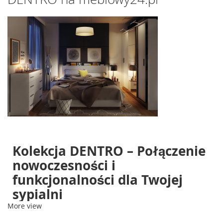
Kolekcja DENTRO – Połączenie
nowoczesności i
funkcjonalności dla Twojej
sypialni
More view
Przemysł meblarski stale się rozwija, by sprostać rosnącym